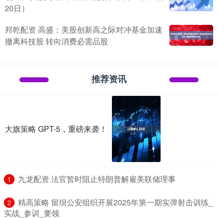
20日）
邦乾配资 高盛：美股创新高之际对冲基金加速
撤离科技股 转向消费必需品股
推荐资讯
大旗策略 GPT-5，重磅来袭！
​九龙配资 法官暂时阻止特朗普解雇美联储理事
1
​精高策略 留坝公安组织开展2025年第一期实弹射击训练_
2
实战_参训_要领