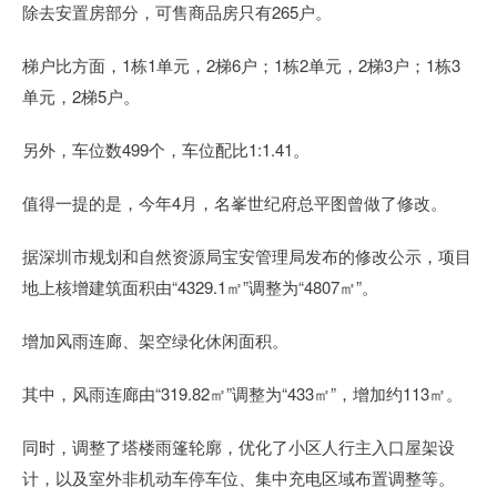
除去安置房部分，可售商品房只有265户。
梯户比方面，1栋1单元，2梯6户；1栋2单元，2梯3户；1栋3
单元，2梯5户。
另外，车位数499个，车位配比1:1.41。
值得一提的是，今年4月，名峯世纪府总平图曾做了修改。
据深圳市规划和自然资源局宝安管理局发布的修改公示，项目
地上核增建筑面积由“4329.1㎡”调整为“4807㎡”。
增加风雨连廊、架空绿化休闲面积。
其中，风雨连廊由“319.82㎡”调整为“433㎡”，增加约113㎡。
同时，调整了塔楼雨篷轮廓，优化了小区人行主入口屋架设
计，以及室外非机动车停车位、集中充电区域布置调整等。