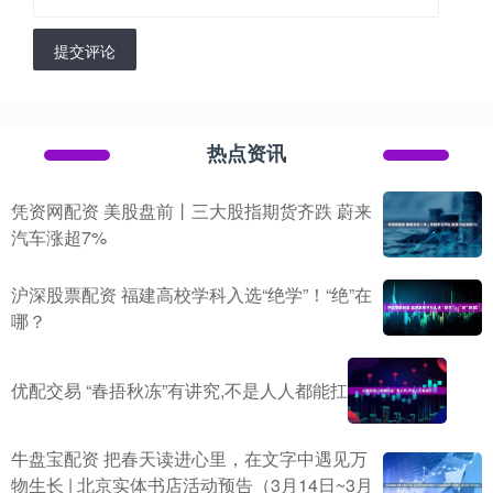
提交评论
热点资讯
凭资网配资 美股盘前丨三大股指期货齐跌 蔚来
汽车涨超7%
沪深股票配资 福建高校学科入选“绝学”！“绝”在
哪？
优配交易 “春捂秋冻”有讲究,不是人人都能扛
牛盘宝配资 把春天读进心里，在文字中遇见万
物生长 | 北京实体书店活动预告（3月14日~3月