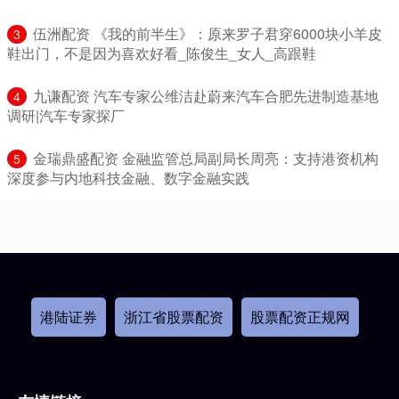
​伍洲配资 《我的前半生》：原来罗子君穿6000块小羊皮
3
鞋出门，不是因为喜欢好看_陈俊生_女人_高跟鞋
​九谦配资 汽车专家公维洁赴蔚来汽车合肥先进制造基地
4
调研|汽车专家探厂
​金瑞鼎盛配资 金融监管总局副局长周亮：支持港资机构
5
深度参与内地科技金融、数字金融实践
港陆证券
浙江省股票配资
股票配资正规网