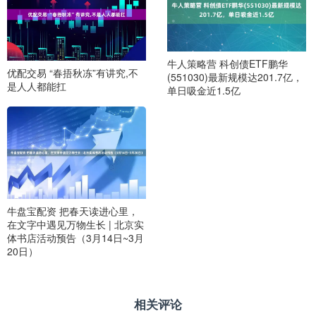
牛人策略营 科创债ETF鹏华
优配交易 “春捂秋冻”有讲究,不
(551030)最新规模达201.7亿，
是人人都能扛
单日吸金近1.5亿
牛盘宝配资 把春天读进心里，
在文字中遇见万物生长 | 北京实
体书店活动预告（3月14日~3月
20日）
相关评论