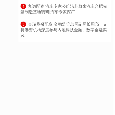
​九谦配资 汽车专家公维洁赴蔚来汽车合肥先
4
进制造基地调研|汽车专家探厂
​金瑞鼎盛配资 金融监管总局副局长周亮：支
5
持港资机构深度参与内地科技金融、数字金融实
践