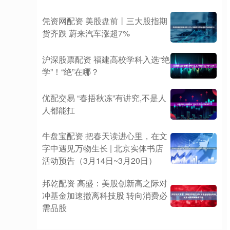
凭资网配资 美股盘前丨三大股指期
货齐跌 蔚来汽车涨超7%
沪深股票配资 福建高校学科入选“绝
学”！“绝”在哪？
优配交易 “春捂秋冻”有讲究,不是人
人都能扛
牛盘宝配资 把春天读进心里，在文
字中遇见万物生长 | 北京实体书店
活动预告（3月14日~3月20日）
邦乾配资 高盛：美股创新高之际对
冲基金加速撤离科技股 转向消费必
需品股