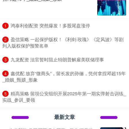
​鸿泰利创配资 突然爆发！多股尾盘涨停
1
​盈信策略 一起保护版权！《利剑·玫瑰》《定风波》等剧
2
列入版权保护预警名单
​九龙配资 法官暂时阻止特朗普解雇美联储理事
3
​鑫优配 放弃“微商头”，留长发的孙俪，凭何拿捏邓超15年
4
_婚姻_甄嬛_形象
​精高策略 留坝公安组织开展2025年第一期实弹射击训练_
5
实战_参训_要领
最新文章