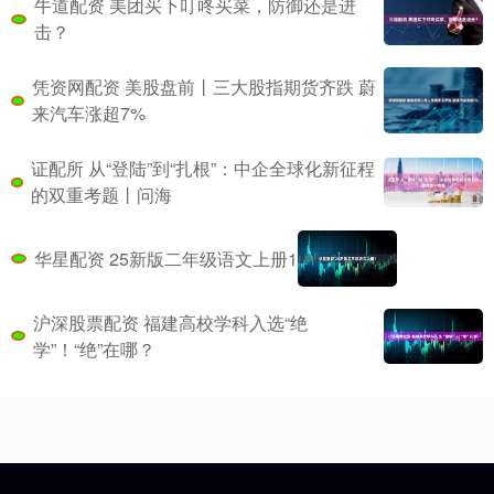
牛道配资 美团买下叮咚买菜，防御还是进
击？
凭资网配资 美股盘前丨三大股指期货齐跌 蔚
来汽车涨超7%
证配所 从“登陆”到“扎根”：中企全球化新征程
的双重考题丨问海
华星配资 25新版二年级语文上册1
沪深股票配资 福建高校学科入选“绝
学”！“绝”在哪？