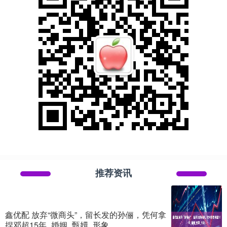
推荐资讯
鑫优配 放弃“微商头”，留长发的孙俪，凭何拿
捏邓超15年_婚姻_甄嬛_形象