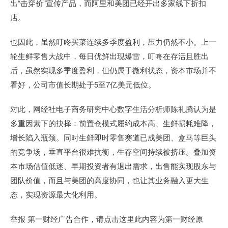
出“击穿价”宣传产品，而阿里和美团已经开出多家线下折扣
店。
也因此，虽然叮咚买菜连续多季度盈利，压力仍然不小。上一
轮生鲜零售大战中，每日优鲜出现爆雷，叮咚在存活且胜出
后，虽然实现多季度盈利，但仍属于微利状态，资本市场并不
看好，公司市值长期处于5至7亿美元低位。
对此，网经社电子商务研究中心数字生活分析师陈礼腾认为是
多重因素下的抉择：前置仓模式履约成本高、生鲜损耗难降，
增长陷入瓶颈。同时生鲜即时零售赛道已成美团、盒马等巨头
的竞争场，垂直平台很难抗衡，生存空间持续被挤压。叠加资
本市场估值低迷、早期投资者有退出需求，出售能实现股东与
团队价值，而且与美团的高度协同，也让其业务融入更大生
态，实现资源最大化利用。
举报 第一财经广告合作，请点击这里此内容为第一财经原