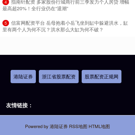
​指南针配资 多家股份行城商行前三季发力个人房贷 增幅
4
最高超20%！全行业仍在“退潮”
​信富网配资平台 岳母抱着小岳飞坐到缸中躲避洪水，缸
5
里有两个人为何不沉？洪水那么大缸为何不破？
港陆证券
浙江省股票配资
股票配资正规网
友情链接：
Powered by
港陆证券
RSS地图
HTML地图