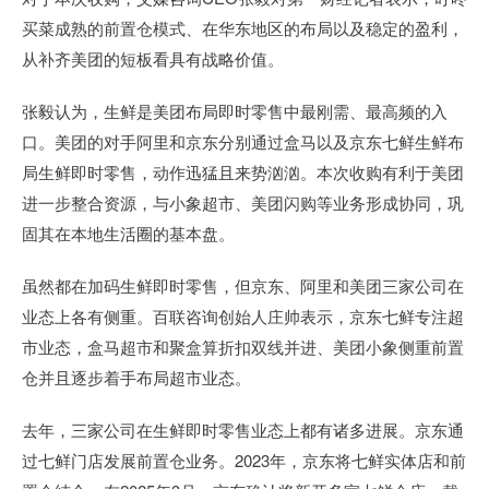
买菜成熟的前置仓模式、在华东地区的布局以及稳定的盈利，
从补齐美团的短板看具有战略价值。
张毅认为，生鲜是美团布局即时零售中最刚需、最高频的入
口。美团的对手阿里和京东分别通过盒马以及京东七鲜生鲜布
局生鲜即时零售，动作迅猛且来势汹汹。本次收购有利于美团
进一步整合资源，与小象超市、美团闪购等业务形成协同，巩
固其在本地生活圈的基本盘。
虽然都在加码生鲜即时零售，但京东、阿里和美团三家公司在
业态上各有侧重。百联咨询创始人庄帅表示，京东七鲜专注超
市业态，盒马超市和聚盒算折扣双线并进、美团小象侧重前置
仓并且逐步着手布局超市业态。
去年，三家公司在生鲜即时零售业态上都有诸多进展。京东通
过七鲜门店发展前置仓业务。2023年，京东将七鲜实体店和前