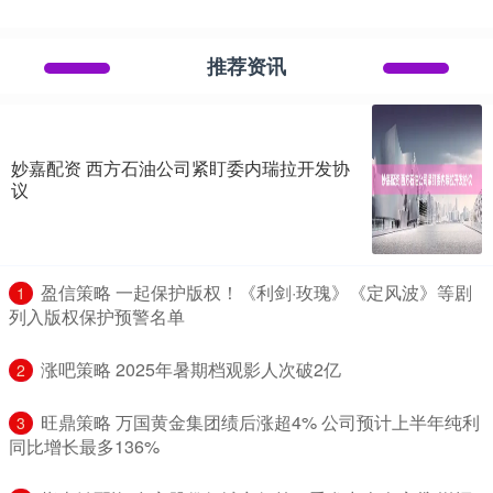
推荐资讯
妙嘉配资 西方石油公司紧盯委内瑞拉开发协
议
​盈信策略 一起保护版权！《利剑·玫瑰》《定风波》等剧
1
列入版权保护预警名单
​涨吧策略 2025年暑期档观影人次破2亿
2
​旺鼎策略 万国黄金集团绩后涨超4% 公司预计上半年纯利
3
同比增长最多136%