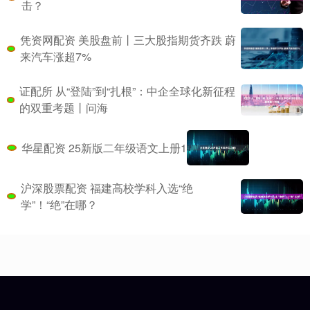
击？
凭资网配资 美股盘前丨三大股指期货齐跌 蔚
来汽车涨超7%
证配所 从“登陆”到“扎根”：中企全球化新征程
的双重考题丨问海
华星配资 25新版二年级语文上册1
沪深股票配资 福建高校学科入选“绝
学”！“绝”在哪？