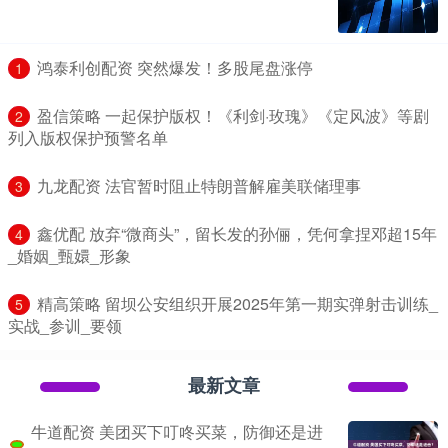
​鸿泰利创配资 突然爆发！多股尾盘涨停
1
​盈信策略 一起保护版权！《利剑·玫瑰》《定风波》等剧
2
列入版权保护预警名单
​九龙配资 法官暂时阻止特朗普解雇美联储理事
3
​鑫优配 放弃“微商头”，留长发的孙俪，凭何拿捏邓超15年
4
_婚姻_甄嬛_形象
​精高策略 留坝公安组织开展2025年第一期实弹射击训练_
5
实战_参训_要领
最新文章
牛道配资 美团买下叮咚买菜，防御还是进