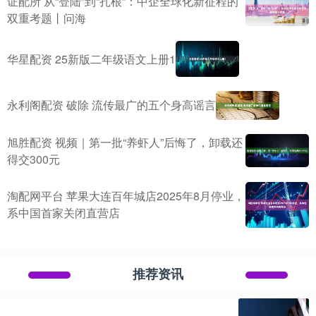
证配所 从“登陆”到“扎根”：中企全球化新征程的
双重考题丨问海
华星配资 25新版二年级语文上册1
永利阁配资 破除 流传最广的五个身高谣言
旭胜配资 视频｜第一批“养虾人”后悔了，卸载还
得交300元
淘配网平台 苹果大连百年城店2025年8月停业，
系中国首家关闭直营店
推荐资讯