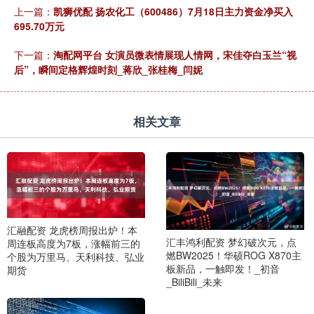
上一篇：
凯狮优配 扬农化工（600486）7月18日主力资金净买入
695.70万元
下一篇：
淘配网平台 女演员微表情展现人情网，宋佳夺白玉兰“视
后”，瞬间定格辉煌时刻_蒋欣_张桂梅_闫妮
相关文章
汇融配资 龙虎榜周报出炉！本
汇丰鸿利配资 梦幻破次元，点
周连板高度为7板，涨幅前三的
燃BW2025！华硕ROG X870主
个股为万里马、天利科技、弘业
板新品，一触即发！_初音
期货
_BiliBili_未来