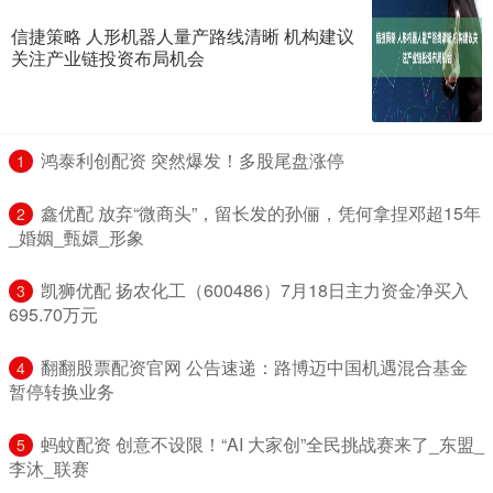
信捷策略 人形机器人量产路线清晰 机构建议
关注产业链投资布局机会
​鸿泰利创配资 突然爆发！多股尾盘涨停
1
​鑫优配 放弃“微商头”，留长发的孙俪，凭何拿捏邓超15年
2
_婚姻_甄嬛_形象
​凯狮优配 扬农化工（600486）7月18日主力资金净买入
3
695.70万元
​翻翻股票配资官网 公告速递：路博迈中国机遇混合基金
4
暂停转换业务
​蚂蚊配资 创意不设限！“AI 大家创”全民挑战赛来了_东盟_
5
李沐_联赛