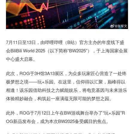
7月11日至13日，由哔哩哔哩（B站）官方主办的年度线下盛
会BiliBili World 2025（以下简称“BW2025”），于上海国家会展
中心盛大启幕。
此次，ROG于3H馆3A13展区，为众多玩家匠心营造了一处终
极梦想之境——玩+乐园。在这里，信仰得以汇聚，巅峰得以
相逢！该乐园借助科技之力赋能娱乐，将电竞基因与未来游乐
体验精妙融合，构筑起一座满蕴无限可能的梦想之园。
此外，ROG于7月12日上午在BW游戏舞台举办了“玩+乐园”R
OG新品发布会，成为本次BW2025备受瞩目的焦点。