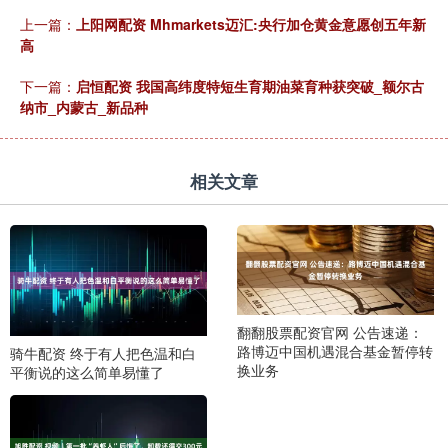
上一篇：
上阳网配资 Mhmarkets迈汇:央行加仓黄金意愿创五年新
高
下一篇：
启恒配资 我国高纬度特短生育期油菜育种获突破_额尔古
纳市_内蒙古_新品种
相关文章
翻翻股票配资官网 公告速递：
路博迈中国机遇混合基金暂停转
骑牛配资 终于有人把色温和白
换业务
平衡说的这么简单易懂了