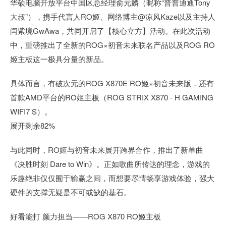
华硕电脑开放平台中国区总经理俞元麟（昵称“普普通通Tony
大叔”），携手代言人RO姬、网络博主@凉风Kaze以及主持人
闫紫境GwAwa，共同开启了【核心立方】活动。在此次活动
中，重磅推出了全新的ROG×初音未来联名产品以及ROG RO
姬主板这一极具分量的新品。
具体而言，有破次元的ROG X870E RO姬×初音未来版，还有
首款AMD平台的RO姬主板（ROG STRIX X870 - H GAMING
WIFI7 S）。
展开剩余82%
与此同时，RO姬与初音未来展开跨界合作，推出了新单曲
《决胜时刻 Dare to Win》。正如歌曲所传达的理念，游戏的
乐趣绝非仅仅囿于输赢之间，而想要尽情畅享游戏体验，强大
硬件的支撑无疑是不可或缺的基石。
好看能打 颜力担当——ROG X870 RO姬主板