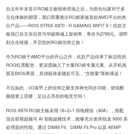
自去年年末首片RO姬主板惊艳登场之后，为契合玩家对于多
元化体验的期望，我们郑重推出RO姬家族首款AMD平台的杰
出产品——ROG STRIX X870 - H GAMING WIFI7 S！此款主
板现已在京东自营与华硕商城上架销售，售价为2799元。请即
刻点击链接，开启您的RO姬信仰之旅！
作为RO姬于AMD平台的开山之作，此款产品传承了标志性的
ROG红黑配色，更深度融入了大量RO姬专属元素。从开机画
面至BIOS界面，其俏丽身姿随处可见，“含姬量”堪称满溢！
不仅如此，I/O装甲上的信仰之眼支持神光同步功能，使炫酷
颜值更上层楼，足以点亮你的电竞空间！
ROG X870 RO姬主板采用 16+2+1 供电模组（80A），搭配
混合双模超频与 AI 智能超频技术，能够充分发挥锐龙 9000 系
处理器的性能。通过 DIMM Fit、DIMM Fit Pro 以及 AEMP