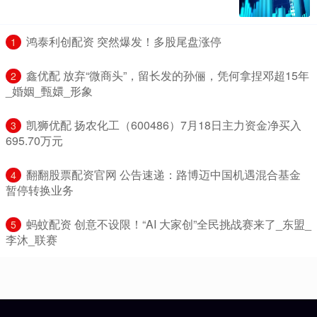
​鸿泰利创配资 突然爆发！多股尾盘涨停
1
​鑫优配 放弃“微商头”，留长发的孙俪，凭何拿捏邓超15年
2
_婚姻_甄嬛_形象
​凯狮优配 扬农化工（600486）7月18日主力资金净买入
3
695.70万元
​翻翻股票配资官网 公告速递：路博迈中国机遇混合基金
4
暂停转换业务
​蚂蚊配资 创意不设限！“AI 大家创”全民挑战赛来了_东盟_
5
李沐_联赛