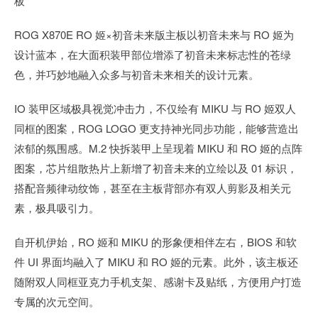
板
ROG X870E RO 姬×初音未来版主板以初音未来与 RO 姬为
设计蓝本，在大面积装甲部位增添了初音未来标志性的苍绿
色，并巧妙地融入众多与初音未来相关的设计元素。
IO 装甲区域极具视觉冲击力，不仅绘有 MIKU 与 RO 姬双人
同框的图案，ROG LOGO 更支持神光同步功能，能够营造出
浓郁的氛围感。M.2 快拆装甲上呈现着 MIKU 和 RO 姬的点阵
图案，芯片组散热片上新增了初音未来的立绘以及 01 标识，
搭配音频律动纹饰，甚至在主板背部亦有双人剪影及相关元
素，极具吸引力。
自开机伊始，RO 姬和 MIKU 的形象便相伴左右，BIOS 和软
件 UI 界面均融入了 MIKU 和 RO 姬的元素。此外，该主板还
随附双人同框亚克力手机支架、感谢卡及贴纸，方便用户打造
专属的次元空间。